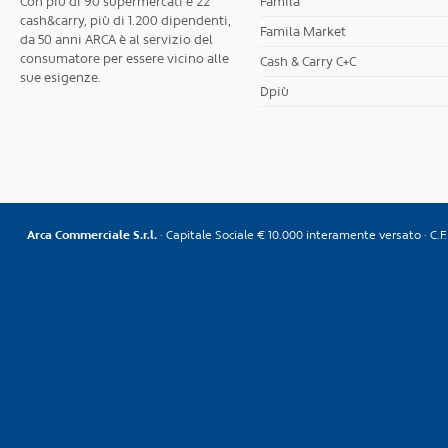
Con più di 90 supermercati e 22
Famila
cash&carry, più di 1.200 dipendenti,
Famila Market
da 50 anni ARCA è al servizio del
consumatore per essere vicino alle
Cash & Carry C+C
sue esigenze.
Dpiù
Arca Commerciale S.r.l.
· Capitale Sociale € 10.000 interamente versato · C.F. 