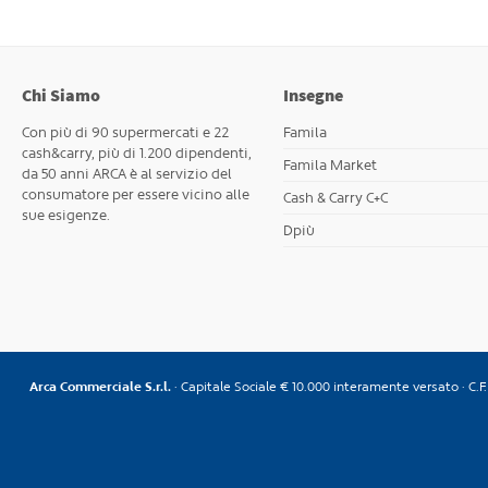
Chi Siamo
Insegne
Con più di 90 supermercati e 22
Famila
cash&carry, più di 1.200 dipendenti,
Famila Market
da 50 anni ARCA è al servizio del
consumatore per essere vicino alle
Cash & Carry C+C
sue esigenze.
Dpiù
Arca Commerciale S.r.l.
· Capitale Sociale € 10.000 interamente versato · C.F. 