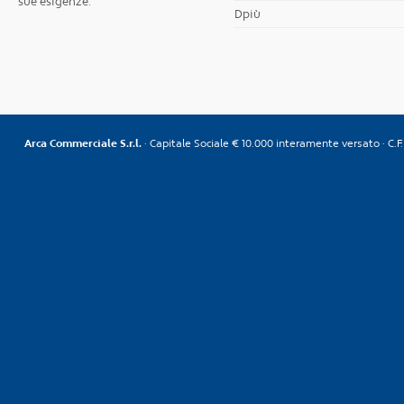
sue esigenze.
Dpiù
Arca Commerciale S.r.l.
· Capitale Sociale € 10.000 interamente versato · C.F. 