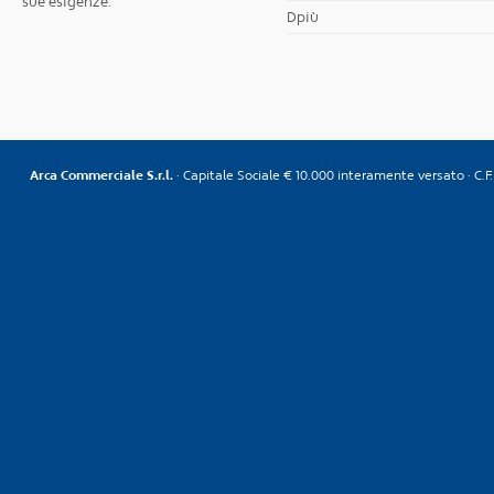
sue esigenze.
Dpiù
Arca Commerciale S.r.l.
· Capitale Sociale € 10.000 interamente versato · C.F. 