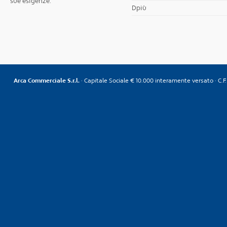
sue esigenze.
Dpiù
Arca Commerciale S.r.l.
· Capitale Sociale € 10.000 interamente versato · C.F. 