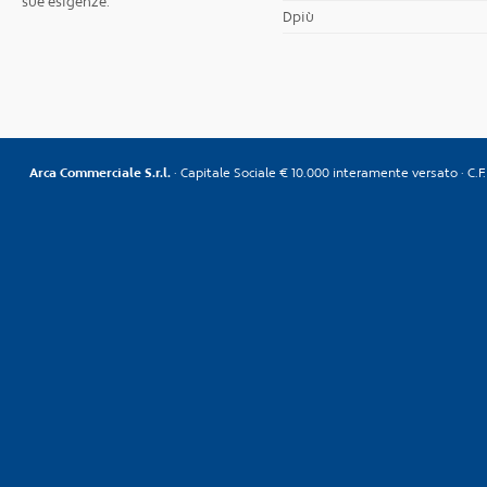
sue esigenze.
Dpiù
Arca Commerciale S.r.l.
· Capitale Sociale € 10.000 interamente versato · C.F. 