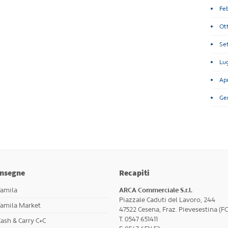
Fe
Ot
Se
Lug
Apr
Ge
Insegne
Recapiti
Famila
ARCA Commerciale S.r.l.
Piazzale Caduti del Lavoro, 244
Famila Market
47522 Cesena, Fraz. Pievesestina (FC
T. 0547 651411
ash & Carry C+C