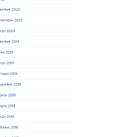
cembre 2020
ttembre 2020
rzo 2020
cembre 2019
ile 2019
rzo 2019
nnaio 2019
vembre 2018
osto 2018
ugno 2018
rzo 2018
bbraio 2018