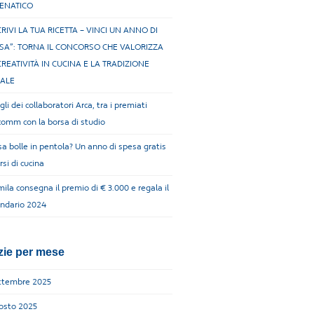
ENATICO
CRIVI LA TUA RICETTA – VINCI UN ANNO DI
SA”: TORNA IL CONCORSO CHE VALORIZZA
CREATIVITÀ IN CUCINA E LA TRADIZIONE
ALE
igli dei collaboratori Arca, tra i premiati
comm con la borsa di studio
a bolle in pentola? Un anno di spesa gratis
rsi di cucina
ila consegna il premio di € 3.000 e regala il
endario 2024
zie per mese
ttembre 2025
osto 2025