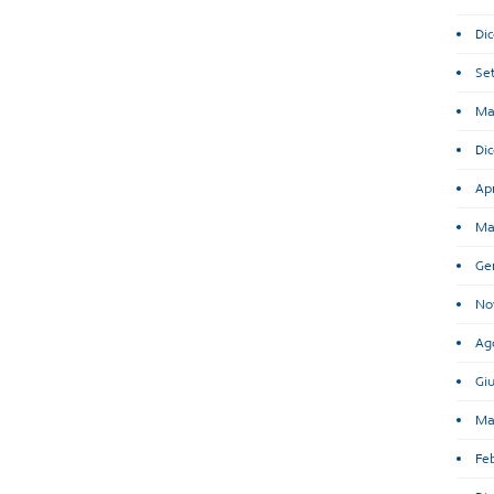
Di
Se
Ma
Di
Apr
Ma
Ge
No
Ag
Gi
Ma
Fe