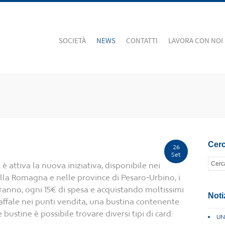
SOCIETÀ
NEWS
CONTATTI
LAVORA CON NOI
Cerc
26
Set
è attiva la nuova iniziativa, disponibile nei
lla Romagna e nelle province di Pesaro-Urbino, i
veranno, ogni 15€ di spesa e acquistando moltissimi
Noti
affale nei punti vendita, una bustina contenente
 bustine è possibile trovare diversi tipi di card:
UN