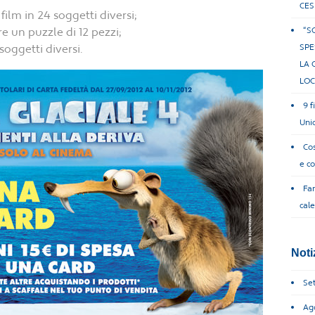
CES
film in 24 soggetti diversi;
e un puzzle di 12 pezzi;
“S
soggetti diversi.
SPE
LA 
LOC
9 f
Uni
Cos
e co
Fam
cal
Noti
Se
Ag