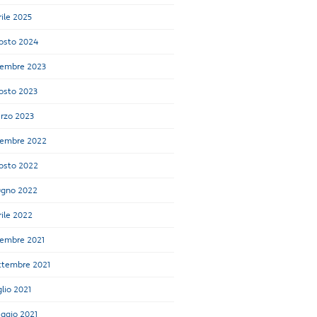
ile 2025
osto 2024
cembre 2023
osto 2023
rzo 2023
cembre 2022
osto 2022
ugno 2022
rile 2022
cembre 2021
ttembre 2021
lio 2021
ggio 2021