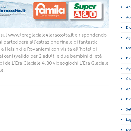
Apr
Ag
Di
 sul www.leraglaciale4laraccolta.it e rispondendo
Ag
i parteciperà all’estrazione finale di fantastici
Ma
a Helsinki e Rovaniemi con visita all’hotel di
dai cani (valido per 2 adulti e due bambini di età
Di
udi de L’Era Glaciale 4; 30 videogiochi L’Era Glaciale
Ag
le.
Gi
Ap
Di
Se
Lug
Ma