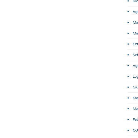
Di
Ag
Ma
Ma
Ot
Se
Ag
Lug
Gi
Ma
Ma
Fe
Ot